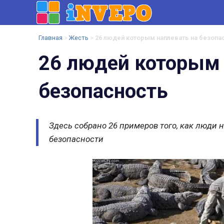
InVePo.Ru
Развлекательный
Главная
>
Жесть
>
26 людей которым наплевать на безопа
Портал
26 людей которым 
безопасность
Здесь собрано 26 примеров того, как люди 
безопасности