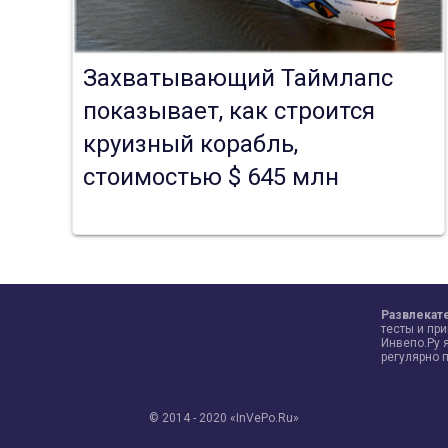
Захватывающий Таймлапс
показывает, как строится
круизный корабль,
стоимостью $ 645 млн
Развлекате
тесты и пр
Инвепо.Ру 
регулярно 
© 2014 - 2020 «InVePo.Ru»