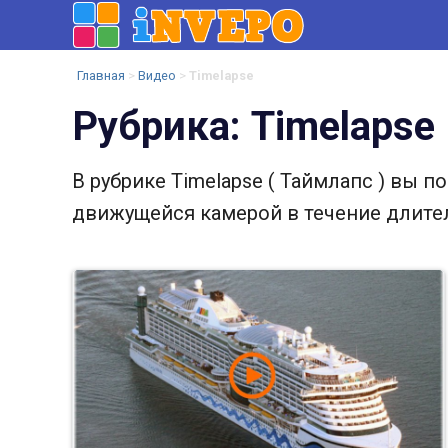
InVePo.Ru
Развлекательный
Главная
>
Видео
>
Timelapse
Портал
Рубрика: Timelapse
В рубрике Timelapse ( Таймлапс ) вы 
движущейся камерой в течение длите