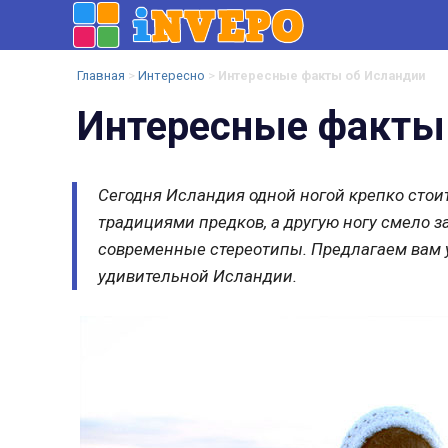
InVePo.Ru
Развлекательный
Главная
>
Интересно
>
Интересные факты об Исландии
Портал
Интересные факты
Сегодня Исландия одной ногой крепко стои
традициями предков, а другую ногу смело з
современные стереотипы. Предлагаем вам у
удивительной Исландии.