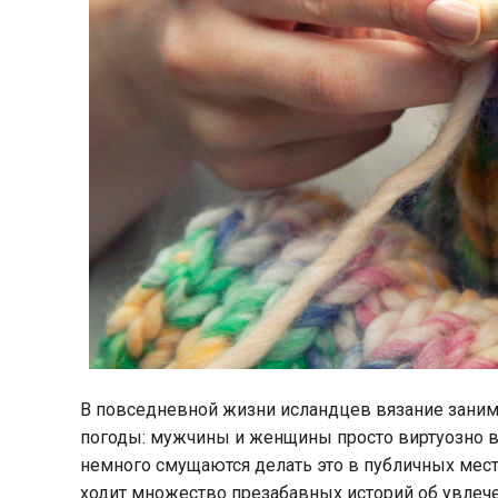
В повседневной жизни исландцев вязание заним
погоды: мужчины и женщины просто виртуозно в
немного смущаются делать это в публичных места
ходит множество презабавных историй об увлеч