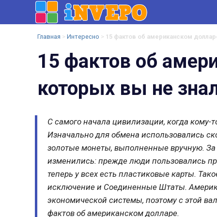
InVePo.Ru
Развлекательный
Главная
>
Интересно
>
15 фактов об американском долларе
Портал
15 фактов об амер
которых вы не зна
С самого начала цивилизации, когда кому-т
Изначально для обмена использовались ско
золотые монеты, выполненные вручную.­ За
изменились: прежде люди пользовались пр
теперь у всех есть пластиковые карты. Так
исключение и Соединенные Штаты. Америка
экономической системы, поэтому с этой ва
фактов об американском долларе.