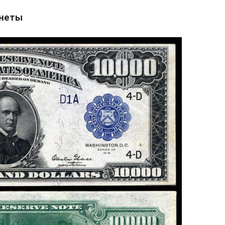
онеты