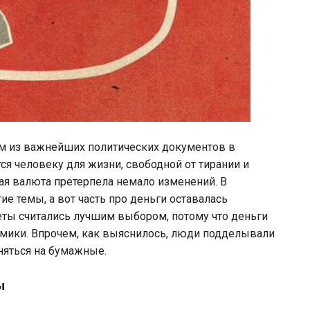
м из важнейших политических документов в
тся человеку для жизни, свободной от тирании и
кая валюта претерпела немало изменений. В
ие темы, а вот часть про деньги оставалась
еты считались лучшим выбором, потому что деньги
номики. Впрочем, как выяснилось, люди подделывали
няться на бумажные.
ы