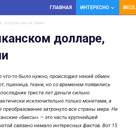
ГЛАВНАЯ
ИНТЕРЕСНО
ВЕС
, которых вы не знали
иканском долларе,
ли
о что-то было нужно, происходил некий обмен.
т, пшеница, ткани, но со временем появились
 последние триста лет деньги сильно
актически исключительно только монетами, а
ое преобразование затронуло все страны мира. Не
нские «баксы» — это часть крупнейшей
лютой связано немало интересных фактов. Вот 15